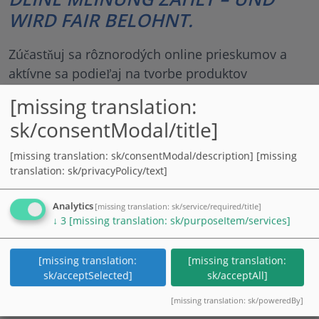
WIRD FAIR BELOHNT.
Zúčastňuj sa rôznorodých online prieskumov a
aktívne sa podieľaj na tvorbe produktov
budúcnosti. Za každý prieskum zbieraš body, ktoré
[missing translation:
si môžeš nechať vyplatiť, vymeniť za poukazy
sk/consentModal/title]
alebo darovať.
[missing translation: sk/consentModal/description]
[missing
100% v súlade s ochranou osobných údajov ●
translation: sk/privacyPolicy/text]
jednoduché ● bezplatné ● flexibilné ●
odkiaľkoľvek
Analytics
[missing translation: sk/service/required/title]
↓
3
[missing translation: sk/purposeItem/services]
Prihlásiť sa
Registrovať sa
[missing translation:
[missing translation:
sk/acceptSelected]
sk/acceptAll]
[missing translation: sk/poweredBy]