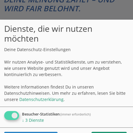
WIRD FAIR BELOHNT.
Nimm an abwechslungsreichen Online-
Dienste, die wir nutzen
Befragungen teil und gestalte Produkte von
möchten
morgen aktiv mit. Für jede Umfrage sammelst du
Punkte, die du dir auszahlen lassen, in Gutscheine
Deine Datenschutz-Einstellungen
tauschen oder spenden kannst.
Wir nutzen Analyse- und Statistikdienste, um zu verstehen,
100% datenschutzkonform ● einfach ● kostenlos
wie unsere Website genutzt wird und unser Angebot
kontinuierlich zu verbessern.
● flexibel ● von überall aus
Weitere Informationen findest Du in unseren
Datenschutzhinweisen.
Um mehr zu erfahren, lesen Sie bitte
Anmelden
Registrieren
unsere
Datenschutzerklärung
.
Besucher-Statistiken
(immer erforderlich)
↓
3
Dienste